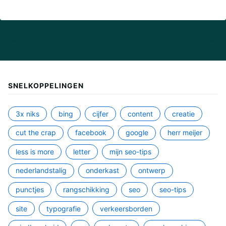
SNELKOPPELINGEN
3x niks
bing
cijfer
content
creatie
cut the crap
facebook
google
herr meijer
less is more
letter
mijn seo-tips
nederlandstalig
onderkast
ontwerp
punctjes
rangschikking
seo
seo-tips
site
typografie
verkeersborden