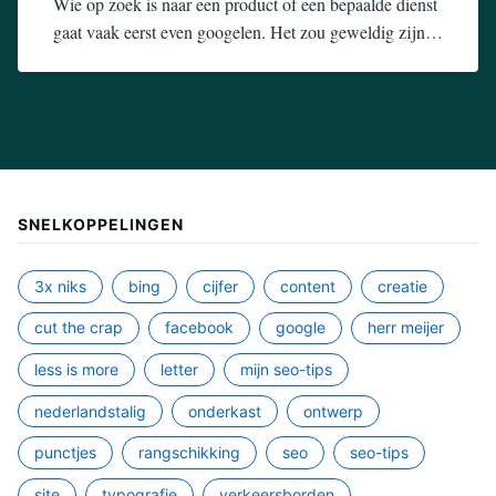
Wie op zoek is naar een product of een bepaalde dienst
gaat vaak eerst even googelen. Het zou geweldig zijn…
5
admin
augustus
2019
SNELKOPPELINGEN
3x niks
bing
cijfer
content
creatie
cut the crap
facebook
google
herr meijer
less is more
letter
mijn seo-tips
nederlandstalig
onderkast
ontwerp
punctjes
rangschikking
seo
seo-tips
site
typografie
verkeersborden