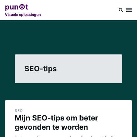
Ga
Zoeken
pun©t
naar
naar:
Visuele oplossingen
de
inhoud
SEO-tips
SEO
Mijn SEO-tips om beter
gevonden te worden