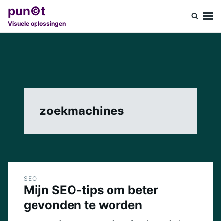
Ga
Zoeken
pun©t
naar
naar:
Visuele oplossingen
de
inhoud
zoekmachines
SEO
Mijn SEO-tips om beter
gevonden te worden