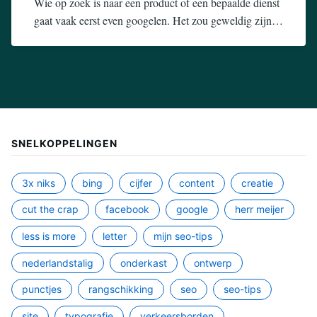
Wie op zoek is naar een product of een bepaalde dienst
gaat vaak eerst even googelen. Het zou geweldig zijn…
5
admin
augustus
2019
SNELKOPPELINGEN
3x niks
bing
cijfer
content
creatie
cut the crap
facebook
google
herr meijer
less is more
letter
mijn seo-tips
nederlandstalig
onderkast
ontwerp
punctjes
rangschikking
seo
seo-tips
site
typografie
verkeersborden