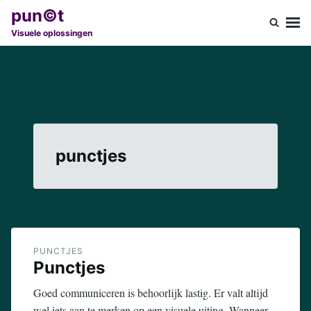
Ga
Zoeken
pun©t
naar
naar:
Visuele oplossingen
de
inhoud
punctjes
PUNCTJES
Punctjes
Goed communiceren is behoorlijk lastig. Er valt altijd
wel iets aan te merken op een visuele uiting. Wanneer