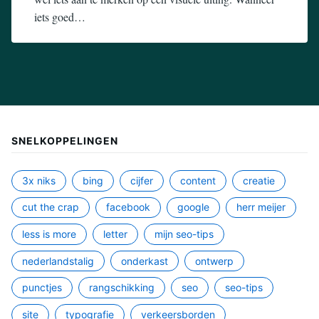
iets goed…
1
admin
januari
2020
SNELKOPPELINGEN
3x niks
bing
cijfer
content
creatie
cut the crap
facebook
google
herr meijer
less is more
letter
mijn seo-tips
nederlandstalig
onderkast
ontwerp
punctjes
rangschikking
seo
seo-tips
site
typografie
verkeersborden