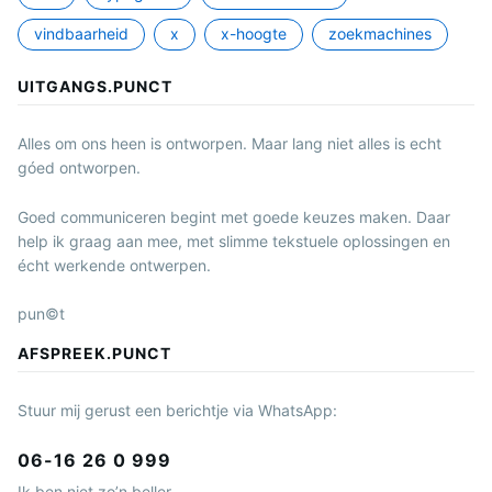
vindbaarheid
x
x-hoogte
zoekmachines
UITGANGS.PUNCT
Alles om ons heen is ontworpen. Maar lang niet alles is echt
góed ontworpen.
Goed communiceren begint met goede keuzes maken. Daar
help ik graag aan mee, met slimme tekstuele oplossingen en
écht werkende ontwerpen.
pun©t
AFSPREEK.PUNCT
Stuur mij gerust een berichtje via WhatsApp:
06-16 26 0 999
Ik ben niet zo’n beller