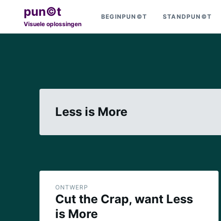
Ga
Zoeken
pun©t
BEGINPUN©T
STANDPUN©T
naar
naar:
Visuele oplossingen
de
inhoud
Less is More
ONTWERP
Cut the Crap, want Less
is More