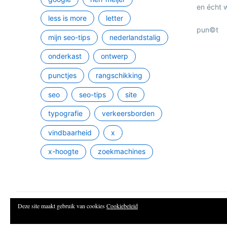
en écht 
less is more
letter
pun©t
mijn seo-tips
nederlandstalig
onderkast
ontwerp
punctjes
rangschikking
seo
seo-tips
site
typografie
verkeersborden
vindbaarheid
x
x-hoogte
zoekmachines
Deze site maakt gebruik van cookies
Cookiebeleid