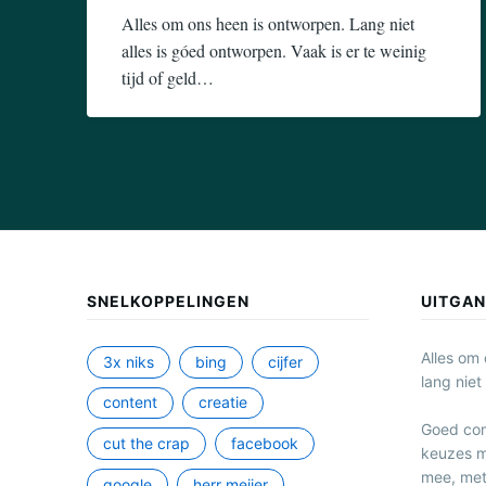
Alles om ons heen is ontworpen. Lang niet
alles is góed ontworpen. Vaak is er te weinig
tijd of geld…
1
admin
oktober
2017
SNELKOPPELINGEN
UITGA
Alles om
3x niks
bing
cijfer
lang niet
content
creatie
Goed co
cut the crap
facebook
keuzes m
mee, met
google
herr meijer