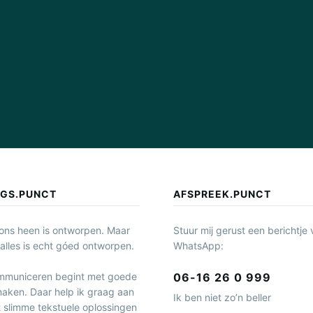
NGS.PUNCT
AFSPREEK.PUNCT
 ons heen is ontworpen. Maar
Stuur mij gerust een berichtje 
 alles is echt góed ontworpen.
WhatsApp:
06-16 26 0 999
mmuniceren begint met goede
aken. Daar help ik graag aan
Ik ben niet zo’n beller
 slimme tekstuele oplossingen