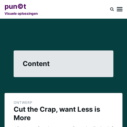
Ga
Zoeken
pun©t
naar
naar:
Visuele oplossingen
de
inhoud
Content
ONTWERP
Cut the Crap, want Less is
More