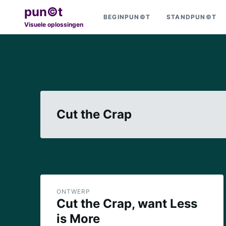
Ga
Zoeken
pun©t
BEGINPUN©T
STANDPUN©T
naar
naar:
Visuele oplossingen
de
inhoud
Cut the Crap
ONTWERP
Cut the Crap, want Less
is More