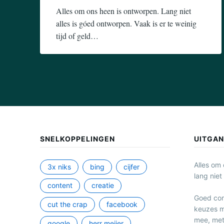
Alles om ons heen is ontworpen. Lang niet
alles is góed ontworpen. Vaak is er te weinig
tijd of geld…
1
admin
oktober
2017
SNELKOPPELINGEN
UITGA
Alles om
3x niks
bing
cijfer
lang niet
content
creatie
Goed co
cut the crap
facebook
keuzes m
mee, met
google
herr meijer