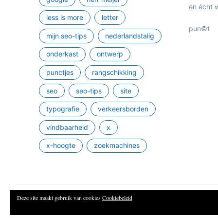
en écht 
less is more
letter
pun©t
mijn seo-tips
nederlandstalig
onderkast
ontwerp
punctjes
rangschikking
seo
seo-tips
site
typografie
verkeersborden
vindbaarheid
x
x-hoogte
zoekmachines
Deze site maakt gebruik van cookies
Cookiebeleid