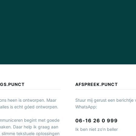
NGS.PUNCT
AFSPREEK.PUNCT
 ons heen is ontworpen. Maar
Stuur mij gerust een berichtje 
 alles is echt góed ontworpen.
WhatsApp:
06-16 26 0 999
mmuniceren begint met goede
aken. Daar help ik graag aan
Ik ben niet zo’n beller
 slimme tekstuele oplossingen